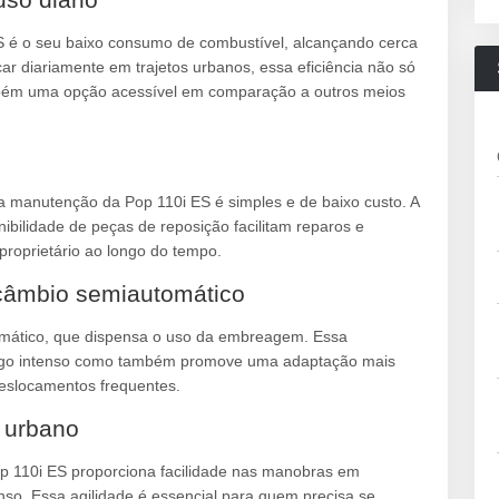
ES é o seu baixo consumo de combustível, alcançando cerca
ar diariamente em trajetos urbanos, essa eficiência não só
mbém uma opção acessível em comparação a outros meios
 manutenção da Pop 110i ES é simples e de baixo custo. A
nibilidade de peças de reposição facilitam reparos e
roprietário ao longo do tempo.
 câmbio semiautomático
omático, que dispensa o uso da embreagem. Essa
ráfego intenso como também promove uma adaptação mais
deslocamentos frequentes.
o urbano
p 110i ES proporciona facilidade nas manobras em
enso. Essa agilidade é essencial para quem precisa se