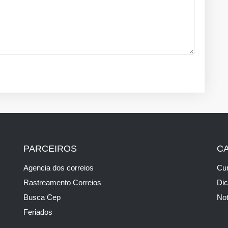
PARCEIROS
C
Agencia dos correios
Cur
Rastreamento Correios
Di
Busca Cep
Not
Feriados