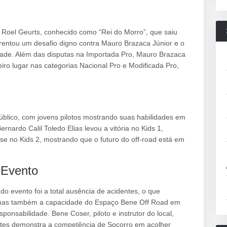
a Roel Geurts, conhecido como “Rei do Morro”, que saiu
nfrentou um desafio digno contra Mauro Brazaca Júnior e o
ade. Além das disputas na Importada Pro, Mauro Brazaca
ro lugar nas categorias Nacional Pro e Modificada Pro,
blico, com jovens pilotos mostrando suas habilidades em
rnardo Calil Toledo Elias levou a vitória no Kids 1,
 no Kids 2, mostrando que o futuro do off-road está em
 Evento
do evento foi a total ausência de acidentes, o que
, mas também a capacidade do Espaço Bene Off Road em
onsabilidade. Bene Coser, piloto e instrutor do local,
entes demonstra a competência de Socorro em acolher