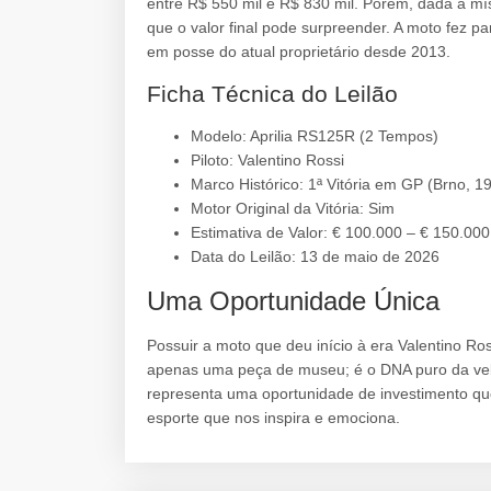
entre R$ 550 mil e R$ 830 mil. Porém, dada a mí
que o valor final pode surpreender. A moto fez p
em posse do atual proprietário desde 2013.
Ficha Técnica do Leilão
Modelo: Aprilia RS125R (2 Tempos)
Piloto: Valentino Rossi
Marco Histórico: 1ª Vitória em GP (Brno, 1
Motor Original da Vitória: Sim
Estimativa de Valor: € 100.000 – € 150.000
Data do Leilão: 13 de maio de 2026
Uma Oportunidade Única
Possuir a moto que deu início à era Valentino R
apenas uma peça de museu; é o DNA puro da velo
representa uma oportunidade de investimento que
esporte que nos inspira e emociona.