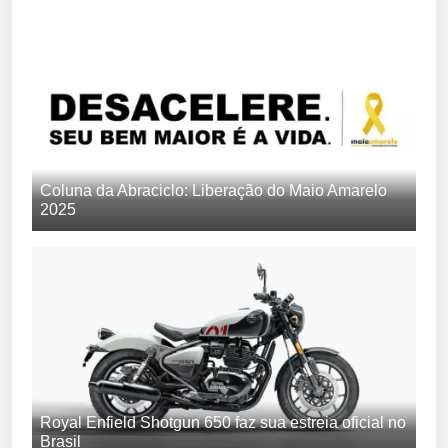
Coluna da Abraciclo: Liberação do Maio Amarelo
2025
Royal Enfield Shotgun 650 faz sua estreia oficial no
Brasil