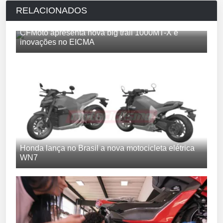
RELACIONADOS
CFMoto apresenta nova big trail 1000MT-X e
inovações no EICMA
Honda lança no Brasil a nova motocicleta elétrica
WN7