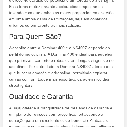
oferece 40 cavalos de potência e um torque de 3,57 kgfm.
Essa força motriz garante acelerações empolgantes,
fazendo com que ambas as motos proporcionem diversão
em uma ampla gama de utilizações, seja em contextos
urbanos ou em aventuras mais radicais.
Para Quem São?
A escolha entre a Dominar 400 e a NS400Z depende do
perfil do motociclista. A Dominar 400 é ideal para aqueles
que priorizam conforto e robustez em longas viagens e no
uso diário. Por outro lado, a Dominar NS400Z atende aos
que buscam emoção e adrenalina, permitindo explorar
curvas com um toque mais esportivo, característico das
streetfighters.
Qualidade e Garantia
A Bajaj oferece a tranquilidade de três anos de garantia e
um plano de revisões com preço fixo, fortalecendo a
equação para um excelente custo-benefício. Ambas as
motos, com suas personalidades distintas, compartilham o