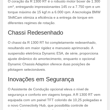
O coração da R 1300 RT é o robusto motor boxer de 1.300
cm³, entregando impressionantes 145 cv a 7.750 rpm e um
torque máximo de 15 kgf.m a 6.000 rpm. A tecnologia BMW
ShiftCam otimiza a eficiência e a entrega de torque em
diferentes regimes de rotação.
Chassi Redesenhado
O chassi da R 1300 RT foi completamente redesenhado,
resultando em maior rigidez e manuseio aprimorado. A
suspensão eletrônica Dynamic ESA, de série, proporciona
ajuste dinâmico do amortecimento, enquanto o opcional
Dynamic Chassis Adaption oferece duas posições de
pilotagem selecionáveis.
Inovações em Segurança
O Assistente de Condução opcional eleva o nível de
segurança e conforto em viagens longas. A R 1300 RT vem
equipada com um painel TFT colorido de 10,25 polegadas e
o novo Connectivity Hub, que possibilita controle de