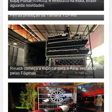
Bajaj Pulsar NS400Z é renovada na Índia, Brasil
aguarda novidades
Fim da produção da Yamaha YZF-R6
Rinaldi começa a exportar para a Ásia, iniciando
pelas Filipinas