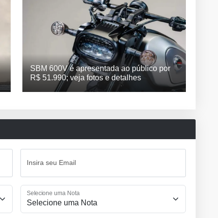
SBM 600V é apresentada ao público por
R$ 51.990; veja fotos e detalhes
Insira seu Email
Selecione uma Nota