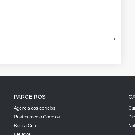
PARCEIROS
C
Agencia dos correios
Cur
Rastreamento Correios
Di
Busca Cep
Not
Feriados