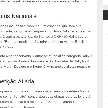
ntar os desafios que essa competição repleta de história
entos Nacionais
sença de Tosha Schareina, um espanhol que fará sua
essionante, sendo vice-campeão do último Dakar e terceiro no
rá com a moto oficial da Honda, a CRF 450 Rally, sob a
. “Estou animado, será a minha primeira vez no Brasil e
se Schareina.
oto a ser observado. Campeão mundial da categoria Rally 2
rticipado do Enduro brasileiro e do Brasileiro de Rally Raid.
 Martin Duplessis e Bruno Crivilin, ambos pilotos notáveis
etição Afiada
 para a competição, mesmo na ausência de Adrien Metge,
do como “Tomate”, conquistou duas etapas do Brasileiro e é
o para este que é o meu quarto Sertões. Venho bem no
rova”, afirmou Tomate.