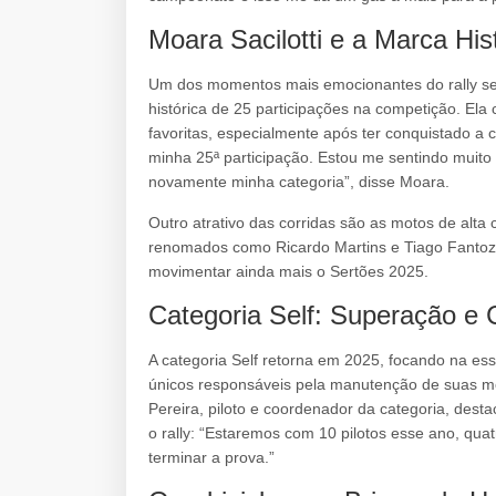
Moara Sacilotti e a Marca Hist
Um dos momentos mais emocionantes do rally será
histórica de 25 participações na competição. E
favoritas, especialmente após ter conquistado a 
minha 25ª participação. Estou me sentindo muit
novamente minha categoria”, disse Moara.
Outro atrativo das corridas são as motos de alta c
renomados como Ricardo Martins e Tiago Fantozz
movimentar ainda mais o Sertões 2025.
Categoria Self: Superação e
A categoria Self retorna em 2025, focando na essê
únicos responsáveis pela manutenção de suas m
Pereira, piloto e coordenador da categoria, desta
o rally: “Estaremos com 10 pilotos esse ano, qua
terminar a prova.”