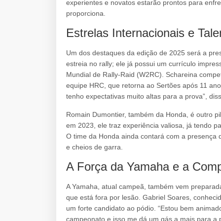
experientes e novatos estarão prontos para enfre
proporciona.
Estrelas Internacionais e Tal
Um dos destaques da edição de 2025 será a pre
estreia no rally; ele já possui um currículo impr
Mundial de Rally-Raid (W2RC). Schareina competi
equipe HRC, que retorna ao Sertões após 11 anos
tenho expectativas muito altas para a prova”, dis
Romain Dumontier, também da Honda, é outro pil
em 2023, ele traz experiência valiosa, já tendo pa
O time da Honda ainda contará com a presença de
e cheios de garra.
A Força da Yamaha e a Comp
A Yamaha, atual campeã, também vem preparada
que está fora por lesão. Gabriel Soares, conheci
um forte candidato ao pódio. “Estou bem animad
campeonato e isso me dá um gás a mais para a p