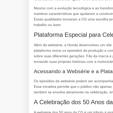
Mesmo com a evolução tecnológica e as transfor
manteve características que ajudaram a construir
Essas qualidades tornaram a CG uma escolha prefe
trabalho ou lazer.
Plataforma Especial para Cel
Além da websérie, a Honda desenvolveu um site e
plataforma reúne os episódios da produção e con
sobre suas diferentes gerações. Fãs da marca e
enviando suas próprias histórias com a motocicle
Acessando a Websérie e a Plat
Os episódios da websérie podem ser acompanhad
Essa iniciativa permite que o público não apena
também se envolva ativamente na celebração, e
A Celebração dos 50 Anos d
A websérie dos 50 anos da CG é um tributo à mot