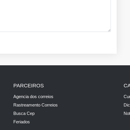
PARCEIROS
C
Agencia dos correios
Cur
Rastreamento Correios
Di
Busca Cep
Not
Feriados