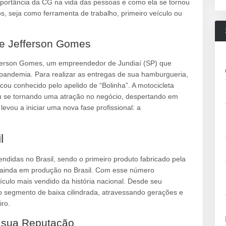
importância da CG na vida das pessoas e como ela se tornou
ros, seja como ferramenta de trabalho, primeiro veículo ou
 de Jefferson Gomes
efferson Gomes, um empreendedor de Jundiaí (SP) que
pandemia. Para realizar as entregas de sua hamburgueria,
u conhecido pelo apelido de “Bolinha”. A motocicleta
u se tornando uma atração no negócio, despertando em
evou a iniciar uma nova fase profissional: a
l
didas no Brasil, sendo o primeiro produto fabricado pela
 ainda em produção no Brasil. Com esse número
ículo mais vendido da história nacional. Desde seu
 segmento de baixa cilindrada, atravessando gerações e
ro.
m sua Reputação