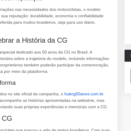
mações nas necessidades dos motociclistas, o modelo
 sua reputação: durabilidade, economia e confiabilidade.
rida para muitos brasileiros, seja para uso diário,
ebrar a História da CG
special dedicado aos 50 anos da CG no Brasil. A
teúdos sobre a trajetória do modelo, incluindo informações
 proprietários também poderão participar da comemoração,
ta por meio da plataforma.
aforma
os no site oficial da campanha, o
hubcg50anos.com.br
.
s acompanhe as histórias apresentadas na websérie, mas
nviando suas próprias experiências e memórias com a CG.
a CG
ocicleta que marcou a vida de tantos brasileiros. Com suas