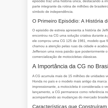
episódio traz uma história única, destacando a 
parte integrante da rotina de milhões de brasilei
símbolo de independência.
O Primeiro Episódio: A História
O episódio de estreia apresenta a história de J
encontrou na CG uma solução criativa durante a 
ele comprou uma CG 125 de 1981, modelo que fico
chamou a atenção pelas ruas da cidade e acabo
Jefferson uma nova paixão que posteriormente o l
comercialização de motocicletas clássicas.
A Importância da CG no Brasi
A CG acumula mais de 15 milhões de unidades ven
Honda no país e o modelo mais antigo da marca
impressionante, a motocicleta é considerada o ve
lançamento, a CG permanece como referência no
acompanhando as mudanças do mercado brasilei
Características que Construíra