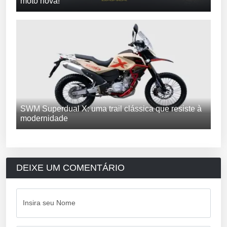
moto nova!
SWM Superdual X: uma trail clássica que resiste à
modernidade
DEIXE UM COMENTÁRIO
Insira seu Nome