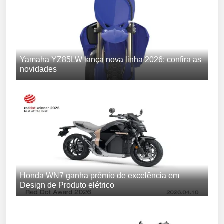
Yamaha YZ85LW lança nova linha 2026; confira as
novidades
Honda WN7 ganha prêmio de excelência em
Design de Produto elétrico