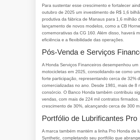
Para sustentar esse crescimento e fortalecer ai
outubro de 2025 um investimento de R$ 1,6 bilhã
produtiva da fábrica de Manaus para 1,6 milhão d
lançamento de novos modelos, como a CB Hornet
comemorativas da CG 160. Além disso, haverá mel
eficiência e a flexibilidade das operações.
Pós-Venda e Serviços Financ
A Honda Serviços Financeiros desempenhou um p
motocicletas em 2025, consolidando-se como um
forte participação, representando cerca de 32% 
comercializadas no ano. Desde 1981, mais de 8 
consórcio. O Banco Honda também contribuiu si
vendas, com mais de 224 mil contratos firmados
crescimento de 30%, alcançando cerca de 300 mil
Portfólio de Lubrificantes Pr
A marca também mantém a linha Pro Honda de lub
Synthetic, completando seu portfólio que abrange 