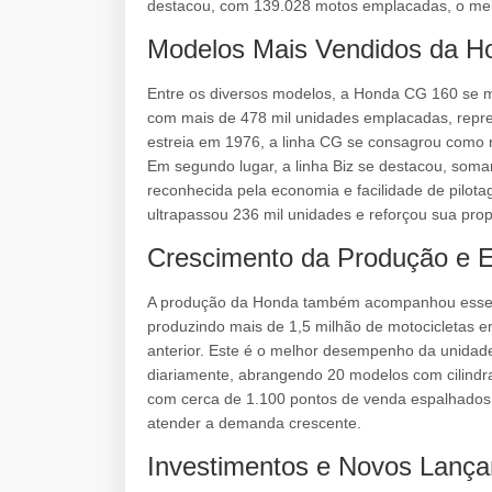
destacou, com 139.028 motos emplacadas, o me
Modelos Mais Vendidos da H
Entre os diversos modelos, a Honda CG 160 se m
com mais de 478 mil unidades emplacadas, repr
estreia em 1976, a linha CG se consagrou como r
Em segundo lugar, a linha Biz se destacou, som
reconhecida pela economia e facilidade de pilota
ultrapassou 236 mil unidades e reforçou sua propo
Crescimento da Produção e 
A produção da Honda também acompanhou esse 
produzindo mais de 1,5 milhão de motocicletas
anterior. Este é o melhor desempenho da unidad
diariamente, abrangendo 20 modelos com cilindra
com cerca de 1.100 pontos de venda espalhados 
atender a demanda crescente.
Investimentos e Novos Lança