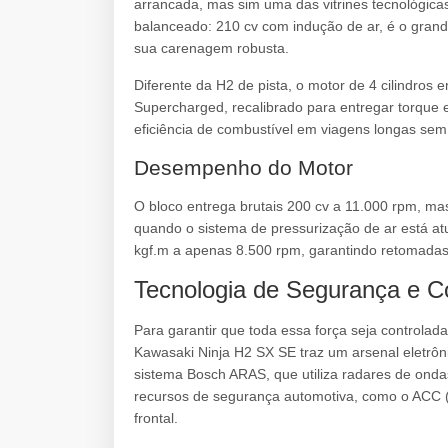
arrancada, mas sim uma das vitrines tecnológica
balanceado: 210 cv com indução de ar, é o gran
sua carenagem robusta.
Diferente da H2 de pista, o motor de 4 cilindros
Supercharged, recalibrado para entregar torque 
eficiência de combustível em viagens longas sem 
Desempenho do Motor
O bloco entrega brutais 200 cv a 11.000 rpm, ma
quando o sistema de pressurização de ar está at
kgf.m a apenas 8.500 rpm, garantindo retomad
Tecnologia de Segurança e C
Para garantir que toda essa força seja controlad
Kawasaki Ninja H2 SX SE traz um arsenal eletrô
sistema Bosch ARAS, que utiliza radares de ondas 
recursos de segurança automotiva, como o ACC (C
frontal.