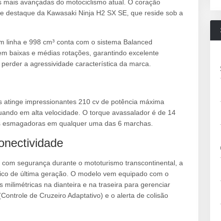
s mais avançadas do motociclismo atual. O coração
de destaque da Kawasaki Ninja H2 SX SE, que reside sob a
 em linha e 998 cm³ conta com o sistema Balanced
em baixas e médias rotações, garantindo excelente
perder a agressividade característica da marca.
s atinge impressionantes 210 cv de potência máxima
uando em alta velocidade. O torque avassalador é de 14
as esmagadoras em qualquer uma das 6 marchas.
onectividade
a com segurança durante o mototurismo transcontinental, a
nico de última geração. O modelo vem equipado com o
milimétricas na dianteira e na traseira para gerenciar
ontrole de Cruzeiro Adaptativo) e o alerta de colisão