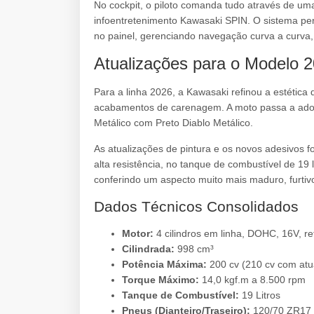
No cockpit, o piloto comanda tudo através de uma
infoentretenimento Kawasaki SPIN. O sistema perm
no painel, gerenciando navegação curva a curva
Atualizações para o Modelo 
Para a linha 2026, a Kawasaki refinou a estétic
acabamentos de carenagem. A moto passa a ado
Metálico com Preto Diablo Metálico.
As atualizações de pintura e os novos adesivos f
alta resistência, no tanque de combustível de 19 l
conferindo um aspecto muito mais maduro, furtiv
Dados Técnicos Consolidados
Motor:
4 cilindros em linha, DOHC, 16V, re
Cilindrada:
998 cm³
Potência Máxima:
200 cv (210 cv com atu
Torque Máximo:
14,0 kgf.m a 8.500 rpm
Tanque de Combustível:
19 Litros
Pneus (Dianteiro/Traseiro):
120/70 ZR17 