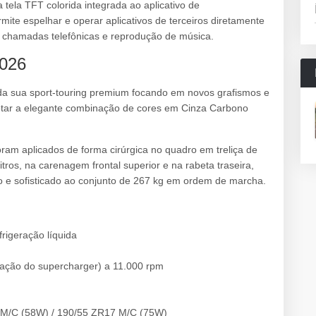
 tela TFT colorida integrada ao aplicativo de
ite espelhar e operar aplicativos de terceiros diretamente
, chamadas telefônicas e reprodução de música.
2026
a da sua sport-touring premium focando em novos grafismos e
tar a elegante combinação de cores em Cinza Carbono
oram aplicados de forma cirúrgica no quadro em treliça de
itros, na carenagem frontal superior e na rabeta traseira,
o e sofisticado ao conjunto de 267 kg em ordem de marcha.
frigeração líquida
ação do supercharger) a 11.000 rpm
M/C (58W) / 190/55 ZR17 M/C (75W)