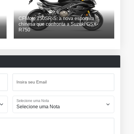
CFMoto 750SR-S: a nova esportiva
chinesa que confronta a Suzuki GSX-
R750
Insira seu Email
Selecione uma Nota