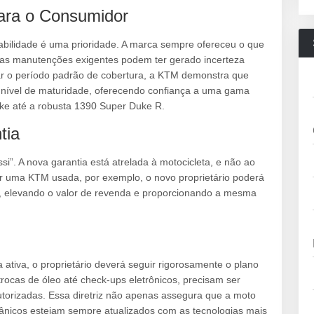
para o Consumidor
abilidade é uma prioridade. A marca sempre ofereceu o que
 as manutenções exigentes podem ter gerado incerteza
rar o período padrão de cobertura, a KTM demonstra que
 nível de maturidade, oferecendo confiança a uma gama
uke até a robusta 1390 Super Duke R.
tia
i”. A nova garantia está atrelada à motocicleta, e não ao
irir uma KTM usada, por exemplo, o novo proprietário poderá
a, elevando o valor de revenda e proporcionando a mesma
 ativa, o proprietário deverá seguir rigorosamente o plano
trocas de óleo até check-ups eletrônicos, precisam ser
torizadas. Essa diretriz não apenas assegura que a moto
nicos estejam sempre atualizados com as tecnologias mais