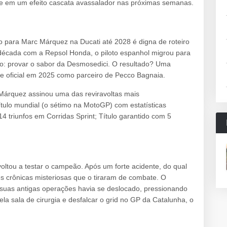
be em um efeito cascata avassalador nas próximas semanas.
azo para Marc Márquez na Ducati até 2028 é digna de roteiro
cada com a Repsol Honda, o piloto espanhol migrou para
o: provar o sabor da Desmosedici. O resultado? Uma
me oficial em 2025 como parceiro de Pecco Bagnaia.
 Márquez assinou uma das reviravoltas mais
título mundial (o sétimo na MotoGP) com estatísticas
4 triunfos em Corridas Sprint; Título garantido com 5
voltou a testar o campeão. Após um forte acidente, do qual
s crônicas misteriosas que o tiraram de combate. O
e suas antigas operações havia se deslocado, pressionando
a sala de cirurgia e desfalcar o grid no GP da Catalunha, o