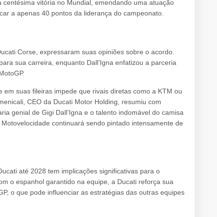
 centésima vitória no Mundial, emendando uma atuação
car a apenas 40 pontos da liderança do campeonato.
 Ducati Corse, expressaram suas opiniões sobre o acordo.
ara sua carreira, enquanto Dall’Igna enfatizou a parceria
 MotoGP.
de em suas fileiras impede que rivais diretas como a KTM ou
menicali, CEO da Ducati Motor Holding, resumiu com
ia genial de Gigi Dall’Igna e o talento indomável do camisa
de Motovelocidade continuará sendo pintado intensamente de
cati até 2028 tem implicações significativas para o
om o espanhol garantido na equipe, a Ducati reforça sua
P, o que pode influenciar as estratégias das outras equipes