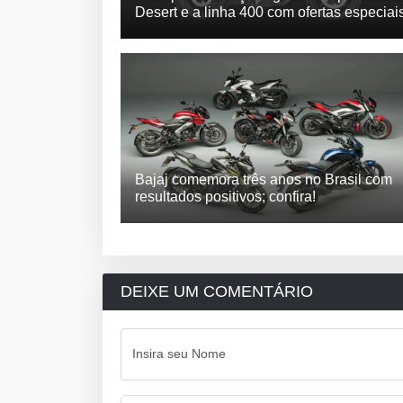
Desert e a linha 400 com ofertas especiai
Bajaj comemora três anos no Brasil com
resultados positivos; confira!
DEIXE UM COMENTÁRIO
Insira seu Nome