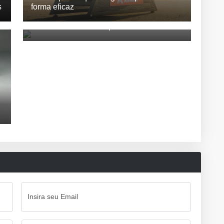
s
forma eficaz
Scooter Zontes 368G por R$ 45.800
Insira seu Email