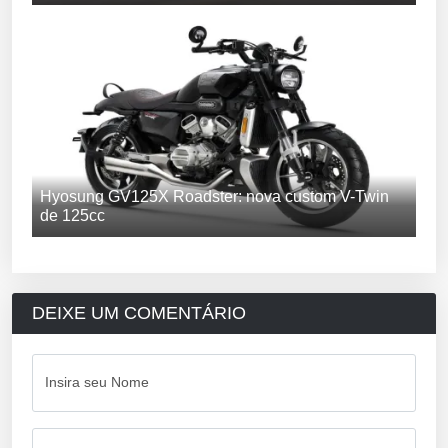
Hyosung GV125X Roadster: nova custom V-Twin
de 125cc
DEIXE UM COMENTÁRIO
Insira seu Nome