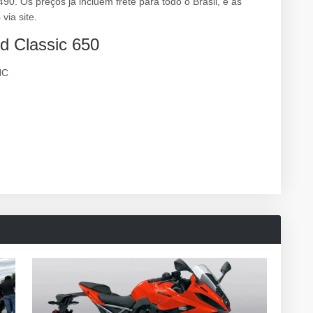
. Os preços já incluem frete para todo o Brasil, e as
via site.
ld Classic 650
HC