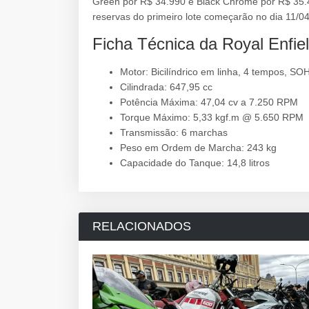
Green por R$ 34.990 e Black Chrome por R$ 35.490
reservas do primeiro lote começarão no dia 11/04 
Ficha Técnica da Royal Enfie
Motor: Bicilíndrico em linha, 4 tempos, SO
Cilindrada: 647,95 cc
Potência Máxima: 47,04 cv a 7.250 RPM
Torque Máximo: 5,33 kgf.m @ 5.650 RPM
Transmissão: 6 marchas
Peso em Ordem de Marcha: 243 kg
Capacidade do Tanque: 14,8 litros
RELACIONADOS