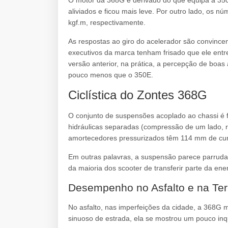
O motor da 368G é derivado do que equipa a 350
aliviados e ficou mais leve. Por outro lado, os 
kgf.m, respectivamente.
As respostas ao giro do acelerador são convinc
executivos da marca tenham frisado que ele ent
versão anterior, na prática, a percepção de boa
pouco menos que o 350E.
Ciclística do Zontes 368G
O conjunto de suspensões acoplado ao chassi é 
hidráulicas separadas (compressão de um lado, r
amortecedores pressurizados têm 114 mm de cur
Em outras palavras, a suspensão parece parruda
da maioria dos scooter de transferir parte da ene
Desempenho no Asfalto e na Ter
No asfalto, nas imperfeições da cidade, a 368G
sinuoso de estrada, ela se mostrou um pouco inqu