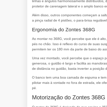
linhas e ângulos harmoniosamente distribuídos, 
protetor de carenagem lateral e o amplo banco em
Além disso, outros componentes começam a saltar
a pinça radial de 4 pistões, o para-brisa reguláv
Ergonomia do Zontes 368G
Ao montar no 368G, você percebe que ele é alto, 
pés no chão. Isso é reflexo do curso de suas su
permitem ter os 180 mm da parte de baixo do ass
Uma vez montado, você percebe que o espaço para
generosa, o guidão é largo e facilita as manobr
de distância no guidão, basta inverter a posição d
O banco tem uma boa camada de espuma e tem mu
pilotar mais à vontade no fora de estrada, ele of
pé.
Motorização do Zontes 368G