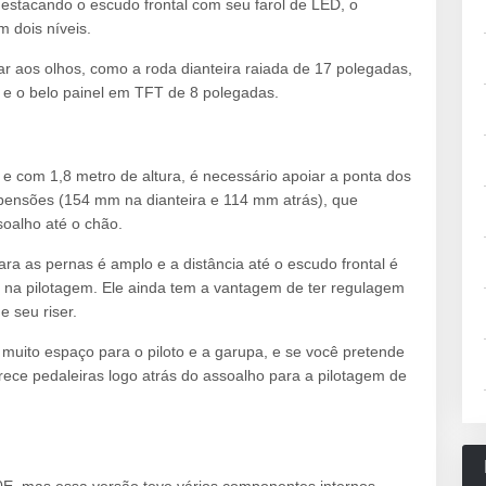
destacando o escudo frontal com seu farol de LED, o
 dois níveis.
 aos olhos, como a roda dianteira raiada de 17 polegadas,
el e o belo painel em TFT de 8 polegadas.
e com 1,8 metro de altura, é necessário apoiar a ponta dos
spensões (154 mm na dianteira e 114 mm atrás), que
oalho até o chão.
 as pernas é amplo e a distância até o escudo frontal é
as na pilotagem. Ele ainda tem a vantagem de ter regulagem
e seu riser.
ito espaço para o piloto e a garupa, e se você pretende
erece pedaleiras logo atrás do assoalho para a pilotagem de