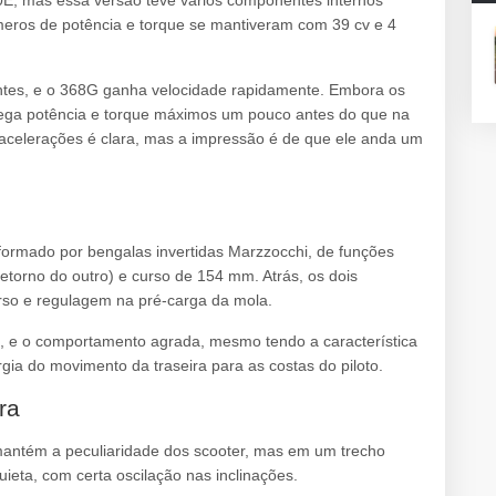
E, mas essa versão teve vários componentes internos
números de potência e torque se mantiveram com 39 cv e 4
entes, e o 368G ganha velocidade rapidamente. Embora os
rega potência e torque máximos um pouco antes do que na
s acelerações é clara, mas a impressão é de que ele anda um
formado por bengalas invertidas Marzzocchi, de funções
etorno do outro) e curso de 154 mm. Atrás, os dois
so e regulagem na pré-carga da mola.
, e o comportamento agrada, mesmo tendo a característica
rgia do movimento da traseira para as costas do piloto.
ra
 mantém a peculiaridade dos scooter, mas em um trecho
ieta, com certa oscilação nas inclinações.