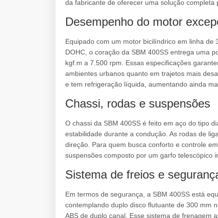
da fabricante de oferecer uma solução completa
Desempenho do motor excepc
Equipado com um motor bicilíndrico em linha de 
DOHC, o coração da SBM 400SS entrega uma potê
kgf.m a 7.500 rpm. Essas especificações garante
ambientes urbanos quanto em trajetos mais desa
e tem refrigeração líquida, aumentando ainda mai
Chassi, rodas e suspensões
O chassi da SBM 400SS é feito em aço do tipo di
estabilidade durante a condução. As rodas de li
direção. Para quem busca conforto e controle em 
suspensões composto por um garfo telescópico in
Sistema de freios e seguranç
Em termos de segurança, a SBM 400SS está equi
contemplando duplo disco flutuante de 300 mm n
ABS de duplo canal. Esse sistema de frenagem a