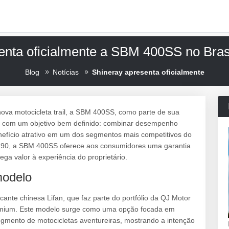
enta oficialmente a SBM 400SS no Brasil
Blog
Notícias
Shineray apresenta oficialmente
nova motocicleta trail, a SBM 400SS, como parte de sua
 com um objetivo bem definido: combinar desempenho
nefício atrativo em um dos segmentos mais competitivos do
.490, a SBM 400SS oferece aos consumidores uma garantia
ega valor à experiência do proprietário.
modelo
nte chinesa Lifan, que faz parte do portfólio da QJ Motor
remium. Este modelo surge como uma opção focada em
egmento de motocicletas aventureiras, mostrando a intenção