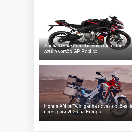
Aprilia RS 457 recebe nova tonalidade
azul e versão GP Replica
Honda Africa Twin ganha novas opções d
cores para 2026 na Europa