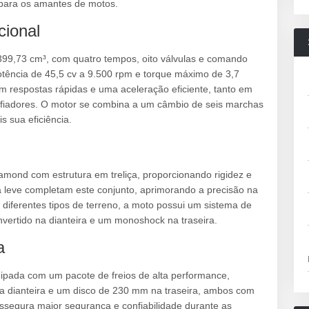
 para os amantes de motos.
ional
399,73 cm³, com quatro tempos, oito válvulas e comando
ncia de 45,5 cv a 9.500 rpm e torque máximo de 3,7
m respostas rápidas e uma aceleração eficiente, tanto em
fiadores. O motor se combina a um câmbio de seis marchas
s sua eficiência.
amond com estrutura em treliça, proporcionando rigidez e
ga leve completam este conjunto, aprimorando a precisão na
diferentes tipos de terreno, a moto possui um sistema de
vertido na dianteira e um monoshock na traseira.
a
pada com um pacote de freios de alta performance,
a dianteira e um disco de 230 mm na traseira, ambos com
ssegura maior segurança e confiabilidade durante as