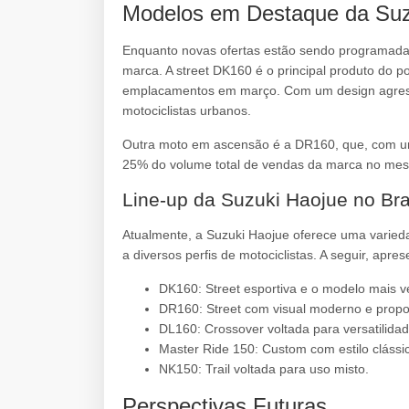
Modelos em Destaque da Suz
Enquanto novas ofertas estão sendo programada
marca. A street DK160 é o principal produto do p
emplacamentos em março. Com um design agressi
motociclistas urbanos.
Outra moto em ascensão é a DR160, que, com um
25% do volume total de vendas da marca no me
Line-up da Suzuki Haojue no Bra
Atualmente, a Suzuki Haojue oferece uma varied
a diversos perfis de motociclistas. A seguir, apr
DK160: Street esportiva e o modelo mais 
DR160: Street com visual moderno e propo
DL160: Crossover voltada para versatilida
Master Ride 150: Custom com estilo clássi
NK150: Trail voltada para uso misto.
Perspectivas Futuras