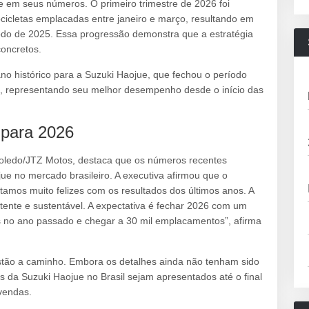
e em seus números. O primeiro trimestre de 2026 foi
cicletas emplacadas entre janeiro e março, resultando em
o de 2025. Essa progressão demonstra que a estratégia
oncretos.
no histórico para a Suzuki Haojue, que fechou o período
, representando seu melhor desempenho desde o início das
 para 2026
.Toledo/JTZ Motos, destaca que os números recentes
ue no mercado brasileiro. A executiva afirmou que o
tamos muito felizes com os resultados dos últimos anos. A
ente e sustentável. A expectativa é fechar 2026 com um
s no ano passado e chegar a 30 mil emplacamentos”, afirma
estão a caminho. Embora os detalhes ainda não tenham sido
s da Suzuki Haojue no Brasil sejam apresentados até o final
vendas.