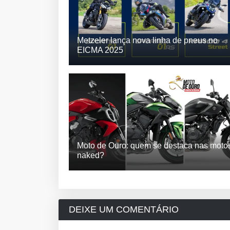
Metzeler lança nova linha de pneus no
EICMA 2025
Moto de Ouro: quem se destaca nas moto
naked?
DEIXE UM COMENTÁRIO