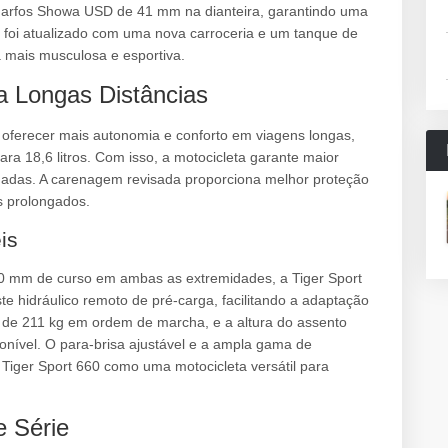
garfos Showa USD de 41 mm na dianteira, garantindo uma
n foi atualizado com uma nova carroceria e um tanque de
 mais musculosa e esportiva.
ra Longas Distâncias
ra oferecer mais autonomia e conforto em viagens longas,
a 18,6 litros. Com isso, a motocicleta garante maior
adas. A carenagem revisada proporciona melhor proteção
s prolongados.
is
 mm de curso em ambas as extremidades, a Tiger Sport
e hidráulico remoto de pré-carga, facilitando a adaptação
é de 211 kg em ordem de marcha, e a altura do assento
nível. O para-brisa ajustável e a ampla gama de
iger Sport 660 como uma motocicleta versátil para
e Série