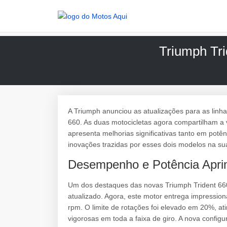
Triumph Tri
A Triumph anunciou as atualizações para as linh
660. As duas motocicletas agora compartilham a v
apresenta melhorias significativas tanto em potê
inovações trazidas por esses dois modelos na su
Desempenho e Potência Apr
Um dos destaques das novas Triumph Trident 660 e
atualizado. Agora, este motor entrega impression
rpm. O limite de rotações foi elevado em 20%, a
vigorosas em toda a faixa de giro. A nova conf