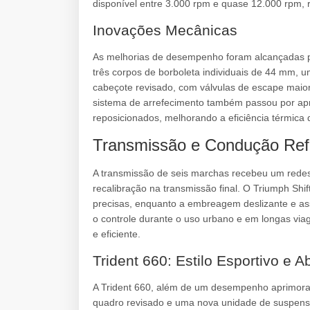
disponível entre 3.000 rpm e quase 12.000 rpm,
Inovações Mecânicas
As melhorias de desempenho foram alcançadas p
três corpos de borboleta individuais de 44 mm, 
cabeçote revisado, com válvulas de escape mai
sistema de arrefecimento também passou por ap
reposicionados, melhorando a eficiência térmica 
Transmissão e Condução Ref
A transmissão de seis marchas recebeu um rede
recalibração na transmissão final. O Triumph Shift
precisas, enquanto a embreagem deslizante e as
o controle durante o uso urbano e em longas vi
e eficiente.
Trident 660: Estilo Esportivo e 
A Trident 660, além de um desempenho aprimorado
quadro revisado e uma nova unidade de suspens