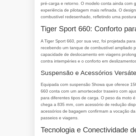
pré-carga e retorno. O modelo conta ainda com 
experiência de pilotagem mais refinada. O desig
combustível redesenhado, refletindo uma postura
Tiger Sport 660: Conforto pa
A Tiger Sport 660, por sua vez, foi projetada pa
recebendo um tanque de combustível ampliado par
capacidade de deslocamento em viagens prolong
contra intempéries e o conforto em deslizamento
Suspensão e Acessórios Versáte
Equipada com suspensão Showa que oferece 150
660 conta com um amortecedor traseiro com ajust
para diferentes tipos de carga. O peso da moto 
chega a 835 mm, com acessório de redução dispo
acessórios de bagagem confirmam a vocação da T
passeios e viagens.
Tecnologia e Conectividade d