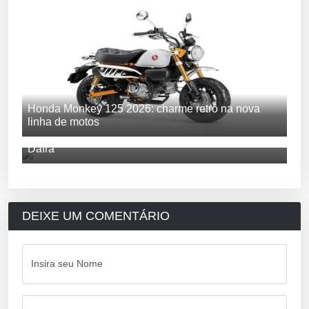
Honda Monkey 125 2026: charme retrô na nova
linha de motos
SYM NHR: descubra a nova moto aventureira da
Dafra
DEIXE UM COMENTÁRIO
Insira seu Nome