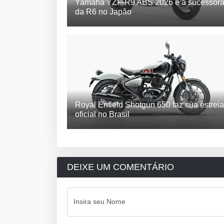
Yamaha YZF-R9 ABS 2026 é a sucessor
da R6 no Japão
Royal Enfield Shotgun 650 faz sua estreia
oficial no Brasil
DEIXE UM COMENTÁRIO
Insira seu Nome