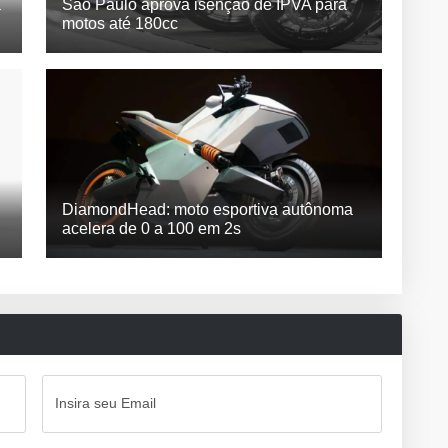
a
São Paulo aprova isenção de IPVA para
motos até 180cc
DiamondHead: moto esportiva autônoma
acelera de 0 a 100 em 2s
Insira seu Email