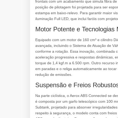
frontais com um acabamento que simula fibra de 
posição de pilotagem foi projetada para ser esp
estampa em baixo-relevo. Para garantir maior vis
iluminação Full LED, que inclui faróis com projeto
Motor Potente e Tecnologias
Equipado com um motor de 160 cm³ e cilindro DiA
avançada, incluindo o Sistema de Atuação de Válv
conforme a rotação. Essa inovação, combinada 
aceleração progressiva e respostas dinâmicas, 
torque de 1,4 kgf.m a 6.500 rpm. Outro recurso i
em paradas e o religa automaticamente ao tocar
redução de emissões.
Suspensão e Freios Robusto
Na parte ciclística, o Aerox ABS Connected se de
é composta por um garfo telescópico com 100 m
Subtank, projetado para absorver irregularidad
respeito à segurança, o modelo conta com freio