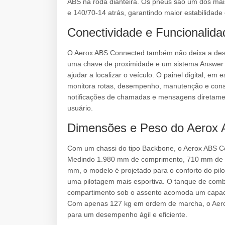
ABS na roda dianteira. Os pneus são um dos mais
e 140/70-14 atrás, garantindo maior estabilidade
Conectividade e Funcionalida
O Aerox ABS Connected também não deixa a desej
uma chave de proximidade e um sistema Answer B
ajudar a localizar o veículo. O painel digital, em 
monitora rotas, desempenho, manutenção e consu
notificações de chamadas e mensagens diretame
usuário.
Dimensões e Peso do Aerox
Com um chassi do tipo Backbone, o Aerox ABS C
Medindo 1.980 mm de comprimento, 710 mm de la
mm, o modelo é projetado para o conforto do pil
uma pilotagem mais esportiva. O tanque de combu
compartimento sob o assento acomoda um capacet
Com apenas 127 kg em ordem de marcha, o Aerox 
para um desempenho ágil e eficiente.