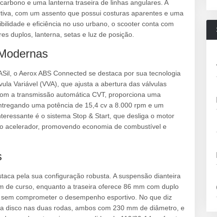
carbono e uma lanterna traseira de linhas angulares. A
ortiva, com um assento que possui costuras aparentes e uma
ibilidade e eficiência no uso urbano, o scooter conta com
res duplos, lanterna, setas e luz de posição.
 Modernas
Sil, o Aerox ABS Connected se destaca por sua tecnologia
ula Variável (VVA), que ajusta a abertura das válvulas
com a transmissão automática CVT, proporciona uma
entregando uma potência de 15,4 cv a 8.000 rpm e um
nteressante é o sistema Stop & Start, que desliga o motor
 o acelerador, promovendo economia de combustível e
s
staca pela sua configuração robusta. A suspensão dianteira
m de curso, enquanto a traseira oferece 86 mm com duplo
es sem comprometer o desempenho esportivo. No que diz
s a disco nas duas rodas, ambos com 230 mm de diâmetro, e