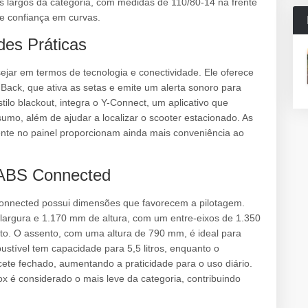
 largos da categoria, com medidas de 110/80-14 na frente
 e confiança em curvas.
des Práticas
ar em termos de tecnologia e conectividade. Ele oferece
ack, que ativa as setas e emite um alerta sonoro para
estilo blackout, integra o Y-Connect, um aplicativo que
mo, além de ajudar a localizar o scooter estacionado. As
nte no painel proporcionam ainda mais conveniência ao
 ABS Connected
onnected possui dimensões que favorecem a pilotagem.
rgura e 1.170 mm de altura, com um entre-eixos de 1.350
oto. O assento, com uma altura de 790 mm, é ideal para
stível tem capacidade para 5,5 litros, enquanto o
e fechado, aumentando a praticidade para o uso diário.
é considerado o mais leve da categoria, contribuindo