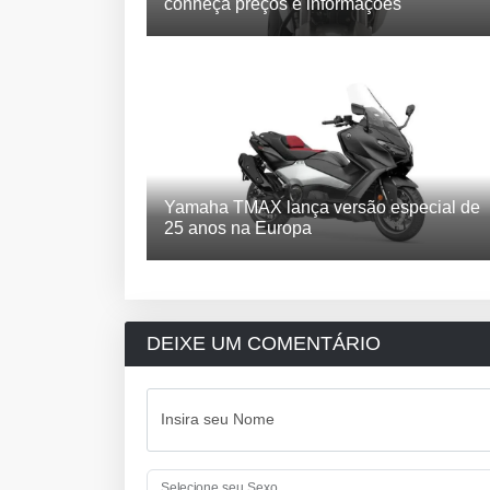
conheça preços e informações
Yamaha TMAX lança versão especial de
25 anos na Europa
DEIXE UM COMENTÁRIO
Insira seu Nome
Selecione seu Sexo