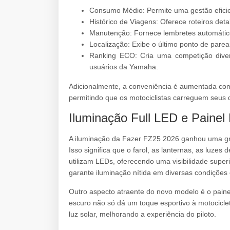
Consumo Médio: Permite uma gestão eficie
Histórico de Viagens: Oferece roteiros det
Manutenção: Fornece lembretes automático
Localização: Exibe o último ponto de pare
Ranking ECO: Cria uma competição diver
usuários da Yamaha.
Adicionalmente, a conveniência é aumentada com
permitindo que os motociclistas carreguem seus di
Iluminação Full LED e Painel
A iluminação da Fazer FZ25 2026 ganhou uma gr
Isso significa que o farol, as lanternas, as luz
utilizam LEDs, oferecendo uma visibilidade super
garante iluminação nítida em diversas condições 
Outro aspecto atraente do novo modelo é o painel
escuro não só dá um toque esportivo à motociclet
luz solar, melhorando a experiência do piloto.