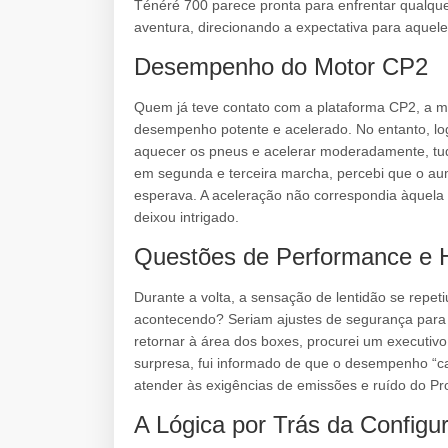
Ténéré 700 parece pronta para enfrentar qualquer
aventura, direcionando a expectativa para aquele
Desempenho do Motor CP2
Quem já teve contato com a plataforma CP2, a 
desempenho potente e acelerado. No entanto, log
aquecer os pneus e acelerar moderadamente, tudo
em segunda e terceira marcha, percebi que o aum
esperava. A aceleração não correspondia àquela 
deixou intrigado.
Questões de Performance e
Durante a volta, a sensação de lentidão se repe
acontecendo? Seriam ajustes de segurança para o
retornar à área dos boxes, procurei um executi
surpresa, fui informado de que o desempenho “c
atender às exigências de emissões e ruído do Pr
A Lógica por Trás da Configu