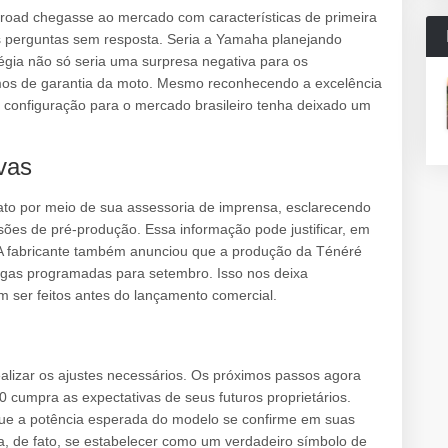
-road chegasse ao mercado com características de primeira
s perguntas sem resposta. Seria a Yamaha planejando
égia não só seria uma surpresa negativa para os
mos de garantia da moto. Mesmo reconhecendo a excelência
a configuração para o mercado brasileiro tenha deixado um
vas
ato por meio de sua assessoria de imprensa, esclarecendo
ões de pré-produção. Essa informação pode justificar, em
 A fabricante também anunciou que a produção da Ténéré
egas programadas para setembro. Isso nos deixa
 ser feitos antes do lançamento comercial.
alizar os ajustes necessários. Os próximos passos agora
0 cumpra as expectativas de seus futuros proprietários.
que a potência esperada do modelo se confirme em suas
a, de fato, se estabelecer como um verdadeiro símbolo de