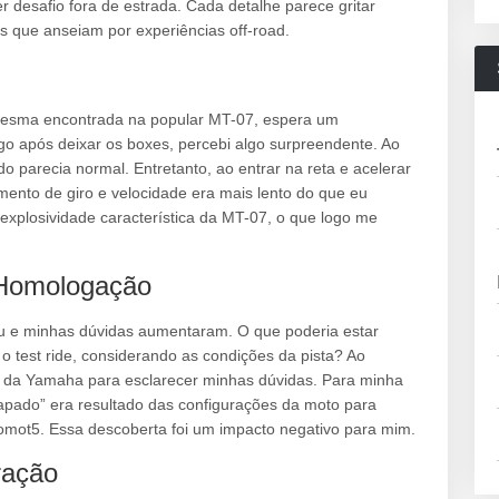
 desafio fora de estrada. Cada detalhe parece gritar
s que anseiam por experiências off-road.
mesma encontrada na popular MT-07, espera um
o após deixar os boxes, percebi algo surpreendente. Ao
 parecia normal. Entretanto, ao entrar na reta e acelerar
ento de giro e velocidade era mais lento do que eu
explosividade característica da MT-07, o que logo me
 Homologação
tiu e minhas dúvidas aumentaram. O que poderia estar
 test ride, considerando as condições da pista? Ao
vo da Yamaha para esclarecer minhas dúvidas. Para minha
apado” era resultado das configurações da moto para
omot5. Essa descoberta foi um impacto negativo para mim.
ração