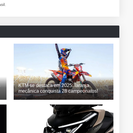
sil.
s
KTM se destaca em 2025: laranja
mecânica conquista 28 campeonatos!