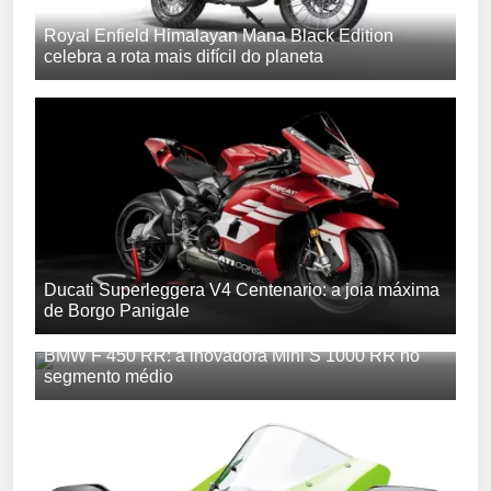
Royal Enfield Himalayan Mana Black Edition
celebra a rota mais difícil do planeta
Ducati Superleggera V4 Centenario: a joia máxima
de Borgo Panigale
BMW F 450 RR: a inovadora Mini S 1000 RR no
segmento médio